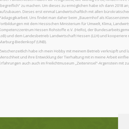
„begreiflich“ zu machen. Um dieses zu ermöglichen habe ich dann 2018 a
aufzubauen. Dieses erst einmal Landwirtschaftlich mit allen bürokratisch
Pädagogikarbeit. Uns findet man daher beim „Bauernhof als Klassenzimmer
Fortbildungen mit dem Hessischen Ministerium für Umwelt, Klima, Landwirt
Kompetenzzentrum Hessen Rohstoffe e.V. (HeRo), der Bundesarbeitsgemei
LoB) und dem Landesbetrieb Landwirtschaft Hessen (LLH) und kooperiere 
Marburg-Biedenkopf (UNB).
Zwischenzeitlich habe ich mein Hobby mit meinem Betrieb verknüpft und l
Menschheit und ihre Entwicklung der Tierhaltung mit in meine Arbeit einfl
Erfahrungen auch auch im Freilichtmuseum „Zeiteninsel“-Argenstein mit zu