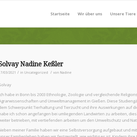
Startseite
Wir über uns
Unsere Tiere
Solvay Nadine Keßler
/
/
17/03/2021
in
Uncategorized
von
Nadine
Solvay
Ich habe in Bonn bis 2003 Ethnologie, Zoologie und vergleichende Religio
Agrarwissenschaften und Umweltmanagement in Gießen. Diese Studiengän
dem Schwerpunkt Tierhaltung und Tierzucht und ihre Auswirkungen auf 
habe ich schon angefangen bei umliegenden Landwirten zu arbeiten, die
weiter betrieben, mit vertiefenden arbeiten um den Umweltschutz und Nat
Neben meiner Familie haben wir eine Selbstversorgung aufgebaut und mi
unser Familienleben haben wir festgestellt, wie wichtig es ist, Kindern ihre