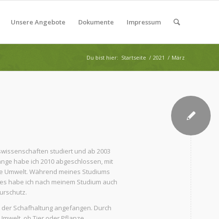
Unsere Angebote
Dokumente
Impressum
Du bist hier:
Startseite
/
2021
/
März
nswissenschaften studiert und ab 2003
ge habe ich 2010 abgeschlossen, mit
die Umwelt. Während meines Studiums
ses habe ich nach meinem Studium auch
urschutz.
t der Schafhaltung angefangen. Durch
 Umwelt, ob Tier oder Pflanze,